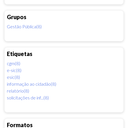
Grupos
Gestão Pública(8)
Etiquetas
cgm(8)
e-sic(8)
esic(8)
informação ao cidadão(8)
relatório(8)
solicitações de inf...(8)
Formatos