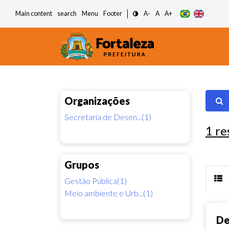
Main content
search
Menu
Footer
A-
A
A+
Organizações
Secretaria de Desen...(1)
1
re
Grupos
Gestão Pública(1)
Meio ambiente e Urb...(1)
De