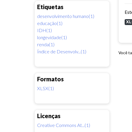
Etiquetas
desenvolvimento humano(1)
XL
educação(1)
IDH(1)
longevidade(1)
renda(1)
Índice de Desenvolv...(1)
Você ta
Formatos
XLSX(1)
Licenças
Creative Commons At...(1)