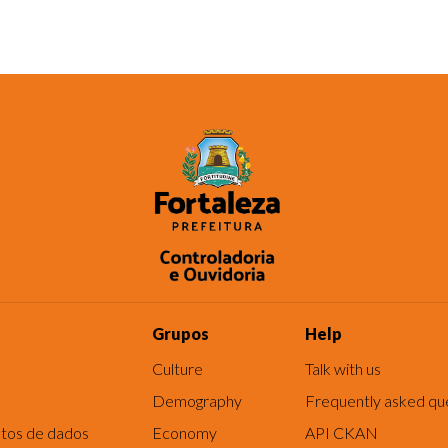
Grupos
Help
Culture
Talk with us
Demography
Frequently asked qu
tos de dados
Economy
API CKAN