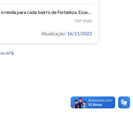
Este conjunto de dados contém indicadores de educação, longevidade e renda para cada bairro de Fortaleza. Esses três indicadores juntos formam o Indice de Desenvolvimento Humano...
Ver mais
Atualização:
16/11/2022
da API
).