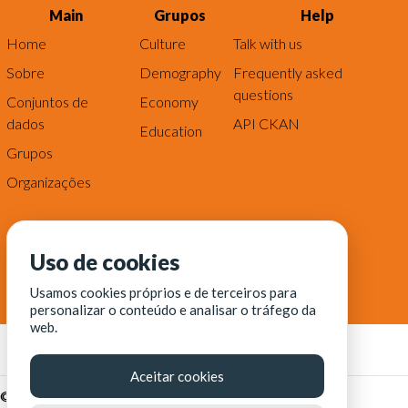
Main
Grupos
Help
Home
Culture
Talk with us
Sobre
Demography
Frequently asked
questions
Conjuntos de
Economy
dados
API CKAN
Education
Grupos
Organizações
Uso de cookies
Usamos cookies próprios e de terceiros para
personalizar o conteúdo e analisar o tráfego da
web.
Aceitar cookies
© Fortaleza Digital || CITINOVA - Fundação de Ciência,