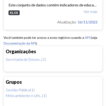
Este conjunto de dados contém indicadores de educação, longevidade e renda para cada bairro de Fortaleza. Esses três indicadores juntos formam o Indice de Desenvolvimento Humano...
Ver mais
XLSX
Atualização:
16/11/2022
Você também pode ter acesso a esses registros usando a
API
(veja
Documentação da API
).
Organizações
Secretaria de Desen...(1)
Grupos
Gestão Pública(1)
Meio ambiente e Urb...(1)