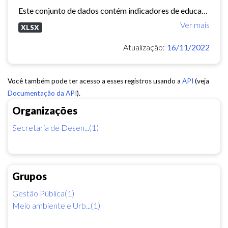
Este conjunto de dados contém indicadores de educação, longevidade e renda para cada bairro de Fortaleza. Esses três indicadores juntos formam o Indice de Desenvolvimento Humano...
Ver mais
XLSX
Atualização:
16/11/2022
Você também pode ter acesso a esses registros usando a
API
(veja
Documentação da API
).
Organizações
Secretaria de Desen...(1)
Grupos
Gestão Pública(1)
Meio ambiente e Urb...(1)