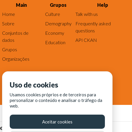
Main
Grupos
Help
Home
Culture
Talk with us
Sobre
Demography
Frequently asked
questions
Conjuntos de
Economy
dados
API CKAN
Education
Grupos
Organizações
Uso de cookies
Usamos cookies próprios e de terceiros para
personalizar o conteúdo e analisar o tráfego da
web.
Aceitar cookies
© Fortaleza Digital || CITINOVA - Fundação de Ciência,