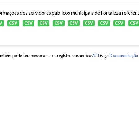
ormações dos servidores públicos municipais de Fortaleza referen
V
CSV
CSV
CSV
CSV
CSV
CSV
CSV
CSV
CSV
mbém pode ter acesso a esses registros usando a
API
(veja
Documentação 