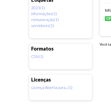
2021(1)
Inf
informações(1)
CS
remuneração(1)
servidores(1)
Você ta
Formatos
CSV(1)
Licenças
Licença Aberta para...(1)