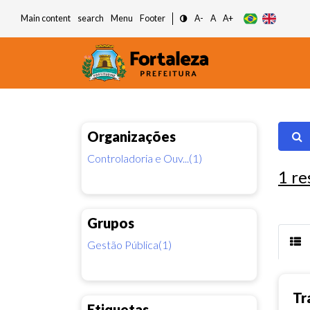
Main content
search
Menu
Footer
A-
A
A+
Organizações
Controladoria e Ouv...(1)
1
re
Grupos
Gestão Pública(1)
Tr
Etiquetas