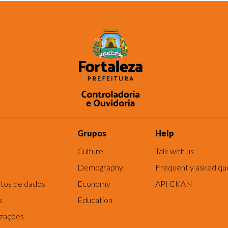
Grupos
Help
Culture
Talk with us
Demography
Frequently asked qu
tos de dados
Economy
API CKAN
s
Education
izações