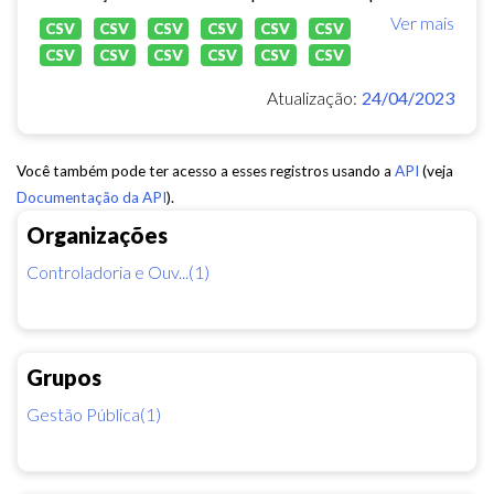
Ver mais
CSV
CSV
CSV
CSV
CSV
CSV
CSV
CSV
CSV
CSV
CSV
CSV
Atualização:
24/04/2023
Você também pode ter acesso a esses registros usando a
API
(veja
Documentação da API
).
Organizações
Controladoria e Ouv...(1)
Grupos
Gestão Pública(1)