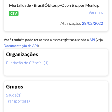
Mortalidade - Brasil Óbitos p/Ocorrênc por Município e Ano do Óbito Causa - CID-BR-10: . 104 Acidentes de transporte Período:2010-2019 Taxa municipal de homicídios por cem mil...
Ver mais
CSV
Atualização:
28/02/2022
Você também pode ter acesso a esses registros usando a
API
(veja
Documentação da API
).
Organizações
Fundação de Ciência...(1)
Grupos
Saúde(1)
Transporte(1)