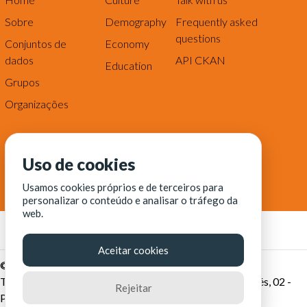
Sobre
Demography
Frequently asked
questions
Conjuntos de
Economy
dados
API CKAN
Education
Grupos
Organizações
Uso de cookies
Usamos cookies próprios e de terceiros para
personalizar o conteúdo e analisar o tráfego da
web.
Aceitar cookies
© Fortaleza Digital || CITINOVA - Fundação de Ciência,
Tecnologia e Inovação de Fortaleza - Rua dos Tremembés, 02 -
Rejeitar
Praia de Iracema - Fortaleza-CE