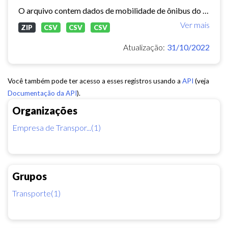
O arquivo contem dados de mobilidade de ônibus do período 11/03/2015, contendo dados de GPS, paradas e validação.
Ver mais
ZIP
CSV
CSV
CSV
Atualização:
31/10/2022
Você também pode ter acesso a esses registros usando a
API
(veja
Documentação da API
).
Organizações
Empresa de Transpor...(1)
Grupos
Transporte(1)