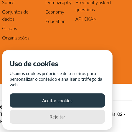
Sobre
Demography
Frequently asked
questions
Conjuntos de
Economy
dados
API CKAN
Education
Grupos
Organizações
Uso de cookies
Usamos cookies próprios e de terceiros para
personalizar o conteúdo e analisar o tráfego da
web.
Aceitar cookies
© Fortaleza Digital || CITINOVA - Fundação de Ciência,
Tecnologia e Inovação de Fortaleza - Rua dos Tremembés, 02 -
Rejeitar
Praia de Iracema - Fortaleza-CE