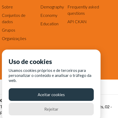
Sobre
Demography
Frequently asked
questions
Conjuntos de
Economy
dados
API CKAN
Education
Grupos
Organizações
Uso de cookies
Usamos cookies próprios e de terceiros para
personalizar o conteúdo e analisar o tráfego da
web.
Aceitar cookies
© Fortaleza Digital || CITINOVA - Fundação de Ciência,
Tecnologia e Inovação de Fortaleza - Rua dos Tremembés, 02 -
Rejeitar
Praia de Iracema - Fortaleza-CE