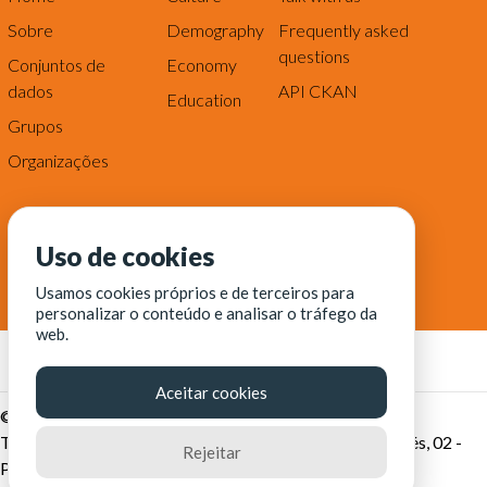
Sobre
Demography
Frequently asked
questions
Conjuntos de
Economy
dados
API CKAN
Education
Grupos
Organizações
Uso de cookies
Usamos cookies próprios e de terceiros para
personalizar o conteúdo e analisar o tráfego da
web.
Aceitar cookies
© Fortaleza Digital || CITINOVA - Fundação de Ciência,
Tecnologia e Inovação de Fortaleza - Rua dos Tremembés, 02 -
Rejeitar
Praia de Iracema - Fortaleza-CE