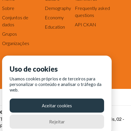
Sobre
Demography
Frequently asked
questions
Conjuntos de
Economy
dados
API CKAN
Education
Grupos
Organizações
Uso de cookies
Usamos cookies próprios e de terceiros para
personalizar o conteúdo e analisar o tráfego da
web.
Aceitar cookies
© Fortaleza Digital || CITINOVA - Fundação de Ciência,
Tecnologia e Inovação de Fortaleza - Rua dos Tremembés, 02 -
Rejeitar
Praia de Iracema - Fortaleza-CE