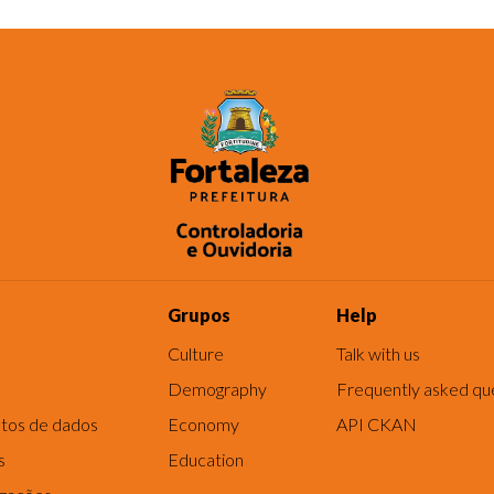
Grupos
Help
Culture
Talk with us
Demography
Frequently asked qu
tos de dados
Economy
API CKAN
s
Education