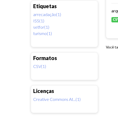
Etiquetas
arrecadação(1)
CS
ISS(1)
setfor(1)
turismo(1)
Você ta
Formatos
CSV(1)
Licenças
Creative Commons At...(1)