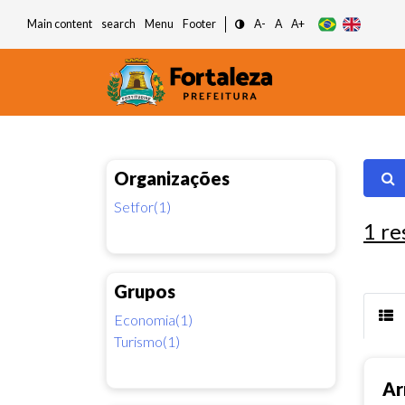
Main content
search
Menu
Footer
A-
A
A+
Organizações
Setfor(1)
1
re
Grupos
Economia(1)
Turismo(1)
Ar