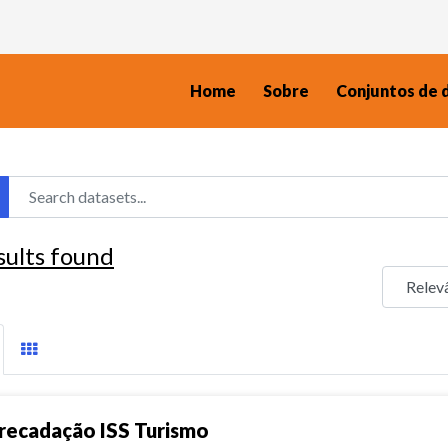
Home
Sobre
Conjuntos de 
sults found
recadação ISS Turismo