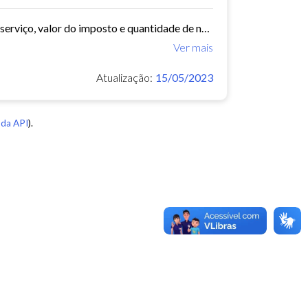
arquivo com data, bairro, cnae, descrição do cnae, segmento, valor do serviço, valor do imposto e quantidade de notas. Série histórica desde 2015. Vide dashboard no site do...
Ver mais
Atualização:
15/05/2023
da API
).