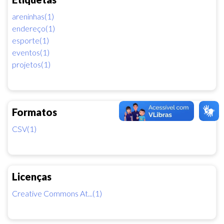
areninhas(1)
endereço(1)
esporte(1)
eventos(1)
projetos(1)
Formatos
CSV(1)
Licenças
Creative Commons At...(1)