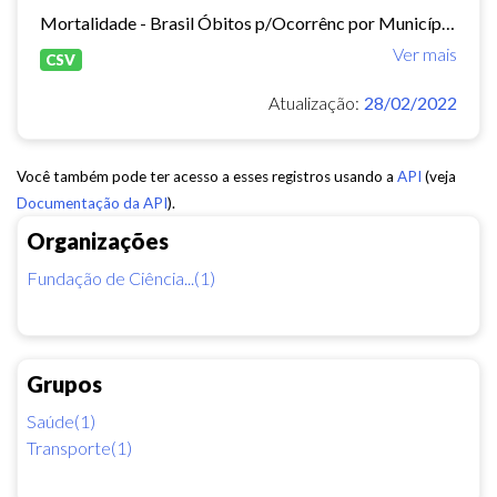
Mortalidade - Brasil Óbitos p/Ocorrênc por Município e Ano do Óbito Causa - CID-BR-10: . 104 Acidentes de transporte Período:2010-2019 Taxa municipal de homicídios por cem mil...
Ver mais
CSV
Atualização:
28/02/2022
Você também pode ter acesso a esses registros usando a
API
(veja
Documentação da API
).
Organizações
Fundação de Ciência...(1)
Grupos
Saúde(1)
Transporte(1)