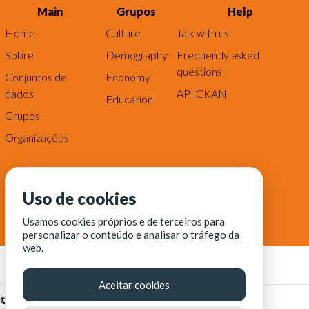
Main
Grupos
Help
Home
Culture
Talk with us
Sobre
Demography
Frequently asked
questions
Conjuntos de
Economy
dados
API CKAN
Education
Grupos
Organizações
Uso de cookies
Usamos cookies próprios e de terceiros para
personalizar o conteúdo e analisar o tráfego da
web.
Aceitar cookies
© Fortaleza Digital || CITINOVA - Fundação de Ciência,