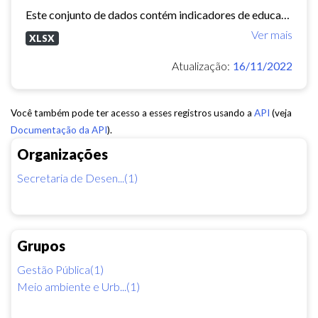
Este conjunto de dados contém indicadores de educação, longevidade e renda para cada bairro de Fortaleza. Esses três indicadores juntos formam o Indice de Desenvolvimento Humano...
Ver mais
XLSX
Atualização:
16/11/2022
Você também pode ter acesso a esses registros usando a
API
(veja
Documentação da API
).
Organizações
Secretaria de Desen...(1)
Grupos
Gestão Pública(1)
Meio ambiente e Urb...(1)