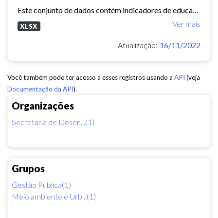
Este conjunto de dados contém indicadores de educação, longevidade e renda para cada bairro de Fortaleza. Esses três indicadores juntos formam o Indice de Desenvolvimento Humano...
Ver mais
XLSX
Atualização:
16/11/2022
Você também pode ter acesso a esses registros usando a
API
(veja
Documentação da API
).
Organizações
Secretaria de Desen...(1)
Grupos
Gestão Pública(1)
Meio ambiente e Urb...(1)