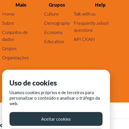
Main
Grupos
Help
Home
Culture
Talk with us
Sobre
Demography
Frequently asked
questions
Conjuntos de
Economy
dados
API CKAN
Education
Grupos
Organizações
Uso de cookies
Usamos cookies próprios e de terceiros para
personalizar o conteúdo e analisar o tráfego da
web.
Aceitar cookies
© Fortaleza Digital || CITINOVA - Fundação de Ciência,