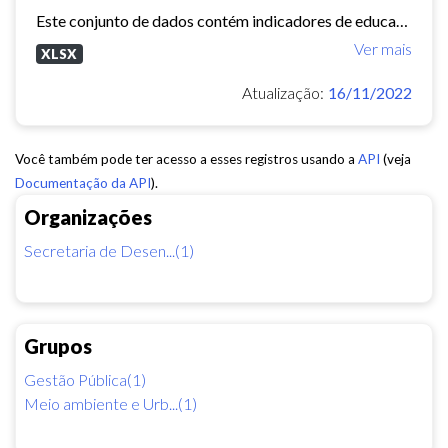
Este conjunto de dados contém indicadores de educação, longevidade e renda para cada bairro de Fortaleza. Esses três indicadores juntos formam o Indice de Desenvolvimento Humano...
Ver mais
XLSX
Atualização:
16/11/2022
Você também pode ter acesso a esses registros usando a
API
(veja
Documentação da API
).
Organizações
Secretaria de Desen...(1)
Grupos
Gestão Pública(1)
Meio ambiente e Urb...(1)