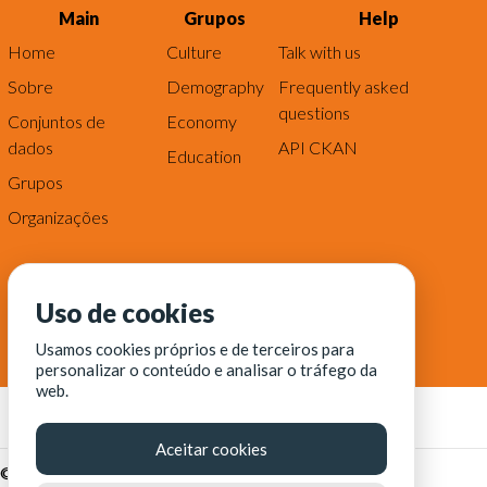
Main
Grupos
Help
Home
Culture
Talk with us
Sobre
Demography
Frequently asked
questions
Conjuntos de
Economy
dados
API CKAN
Education
Grupos
Organizações
Uso de cookies
Usamos cookies próprios e de terceiros para
personalizar o conteúdo e analisar o tráfego da
web.
Aceitar cookies
© Fortaleza Digital || CITINOVA - Fundação de Ciência,