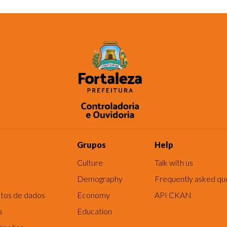
Grupos
Help
Culture
Talk with us
Demography
Frequently asked qu
tos de dados
Economy
API CKAN
s
Education