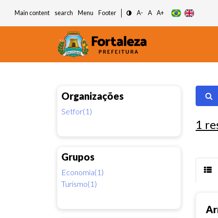
Main content
search
Menu
Footer
A-
A
A+
Organizações
Setfor(1)
1
re
Grupos
Economia(1)
Turismo(1)
Ar