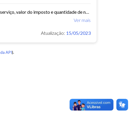
arquivo com data, bairro, cnae, descrição do cnae, segmento, valor do serviço, valor do imposto e quantidade de notas. Série histórica desde 2015. Vide dashboard no site do...
Ver mais
Atualização:
15/05/2023
da API
).