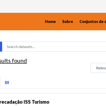
Home
Sobre
Conjuntos de 
sults found
recadação ISS Turismo