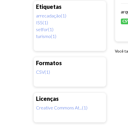
Etiquetas
arrecadação(1)
CS
ISS(1)
setfor(1)
turismo(1)
Você ta
Formatos
CSV(1)
Licenças
Creative Commons At...(1)