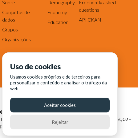
Sobre
Demography
Frequently asked
questions
Conjuntos de
Economy
dados
API CKAN
Education
Grupos
Organizações
Uso de cookies
Usamos cookies próprios e de terceiros para
personalizar o conteúdo e analisar o tráfego da
web.
Aceitar cookies
© Fortaleza Digital || CITINOVA - Fundação de Ciência,
Tecnologia e Inovação de Fortaleza - Rua dos Tremembés, 02 -
Rejeitar
Praia de Iracema - Fortaleza-CE