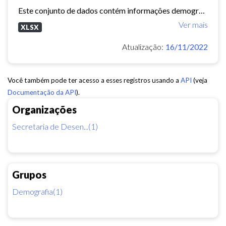
Este conjunto de dados contém informações demográficas (população masculina, população feminina, média de moradores por domicílio, etc) para cada bairro e regional de Fortaleza...
Ver mais
XLSX
Atualização:
16/11/2022
Você também pode ter acesso a esses registros usando a
API
(veja
Documentação da API
).
Organizações
Secretaria de Desen...(1)
Grupos
Demografia(1)