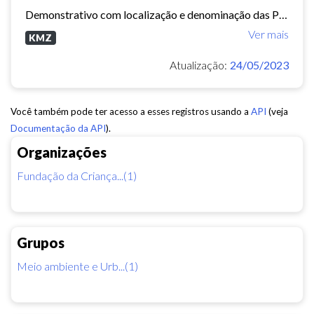
Demonstrativo com localização e denominação das Praças e Parques no Município de Fortaleza. (aviso: Arquivo dinâmico, podem ocorrer mudanças de nomenclatura ou urbanização que...
Ver mais
KMZ
Atualização:
24/05/2023
Você também pode ter acesso a esses registros usando a
API
(veja
Documentação da API
).
Organizações
Fundação da Criança...(1)
Grupos
Meio ambiente e Urb...(1)