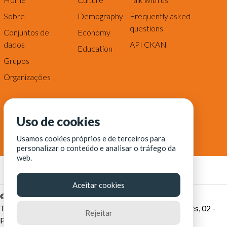
Sobre
Demography
Frequently asked
questions
Conjuntos de
Economy
dados
API CKAN
Education
Grupos
Organizações
Uso de cookies
Usamos cookies próprios e de terceiros para
personalizar o conteúdo e analisar o tráfego da
web.
Aceitar cookies
© Fortaleza Digital || CITINOVA - Fundação de Ciência,
Tecnologia e Inovação de Fortaleza - Rua dos Tremembés, 02 -
Rejeitar
Praia de Iracema - Fortaleza-CE