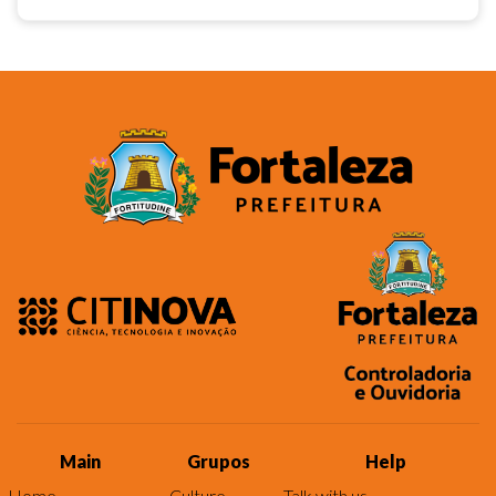
Main
Grupos
Help
Home
Culture
Talk with us