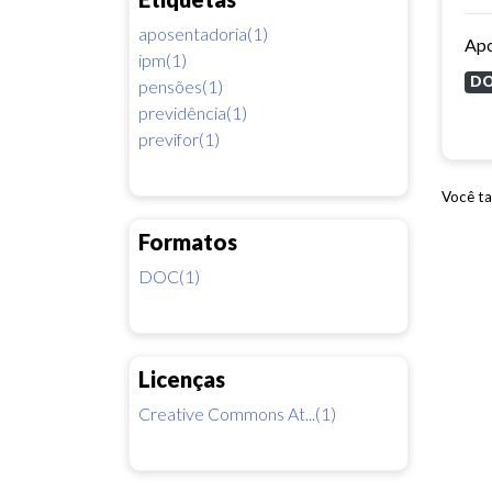
aposentadoria(1)
Apo
ipm(1)
D
pensões(1)
previdência(1)
previfor(1)
Você ta
Formatos
DOC(1)
Licenças
Creative Commons At...(1)