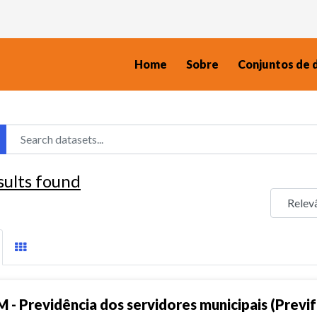
Home
Sobre
Conjuntos de 
sults found
M - Previdência dos servidores municipais (Previf