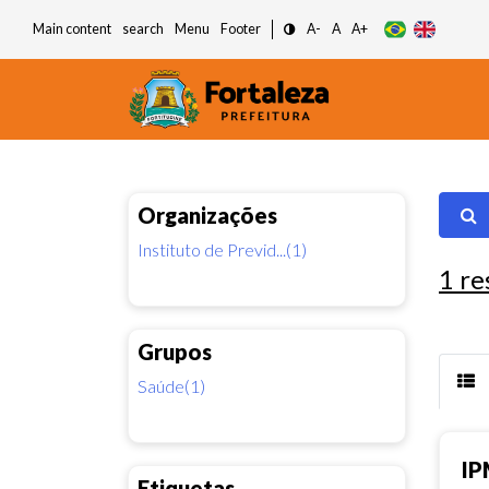
Main content
search
Menu
Footer
A-
A
A+
Organizações
Instituto de Previd...(1)
1
re
Grupos
Saúde(1)
IP
Etiquetas