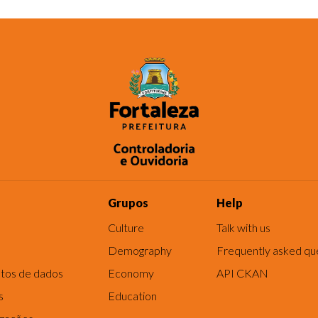
Grupos
Help
Culture
Talk with us
Demography
Frequently asked qu
tos de dados
Economy
API CKAN
s
Education