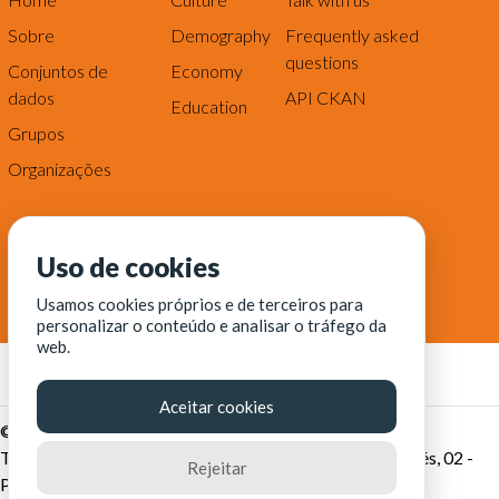
Sobre
Demography
Frequently asked
questions
Conjuntos de
Economy
dados
API CKAN
Education
Grupos
Organizações
Uso de cookies
Usamos cookies próprios e de terceiros para
personalizar o conteúdo e analisar o tráfego da
web.
Aceitar cookies
© Fortaleza Digital || CITINOVA - Fundação de Ciência,
Tecnologia e Inovação de Fortaleza - Rua dos Tremembés, 02 -
Rejeitar
Praia de Iracema - Fortaleza-CE