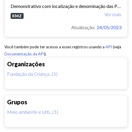
Demonstrativo com localização e denominação das Praças e Parques no Município de Fortaleza. (aviso: Arquivo dinâmico, podem ocorrer mudanças de nomenclatura ou urbanização que...
Ver mais
KMZ
Atualização:
24/05/2023
Você também pode ter acesso a esses registros usando a
API
(veja
Documentação da API
).
Organizações
Fundação da Criança...(1)
Grupos
Meio ambiente e Urb...(1)