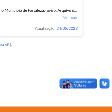
Demonstrativo com localização e denominação das Praças e Parques no Município de Fortaleza. (aviso: Arquivo dinâmico, podem ocorrer mudanças de nomenclatura ou urbanização que...
Ver mais
Atualização:
24/05/2023
da API
).