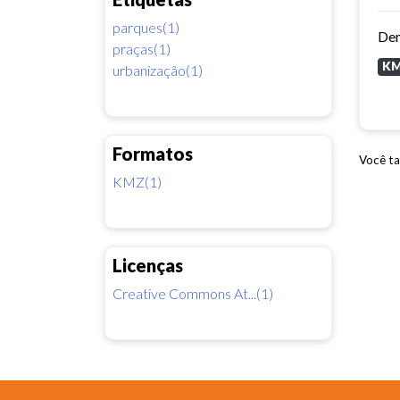
parques(1)
praças(1)
K
urbanização(1)
Formatos
Você ta
KMZ(1)
Licenças
Creative Commons At...(1)