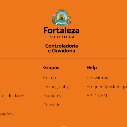
Grupos
Help
Culture
Talk with us
Demography
Frequently asked qu
tos de dados
Economy
API CKAN
s
Education
izações