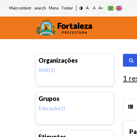
Main content
search
Menu
Footer
A-
A
A+
Organizações
SME(1)
1
re
Grupos
Educação(1)
Pa
Etiquetas