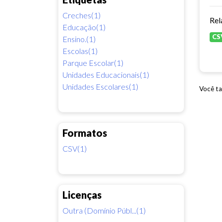
Creches(1)
Rel
Educação(1)
CS
Ensino.(1)
Escolas(1)
Parque Escolar(1)
Unidades Educacionais(1)
Unidades Escolares(1)
Você ta
Formatos
CSV(1)
Licenças
Outra (Domínio Públ...(1)