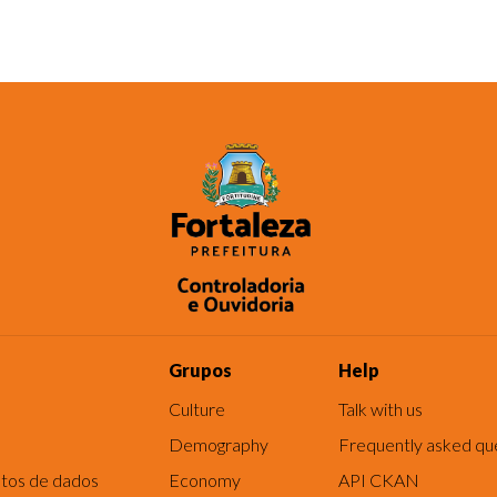
Grupos
Help
Culture
Talk with us
Demography
Frequently asked qu
tos de dados
Economy
API CKAN