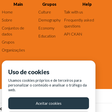
Main
Grupos
Help
Home
Culture
Talk with us
Sobre
Demography
Frequently asked
questions
Conjuntos de
Economy
dados
API CKAN
Education
Grupos
Organizações
Uso de cookies
Usamos cookies próprios e de terceiros para
personalizar o conteúdo e analisar o tráfego da
web.
Aceitar cookies
© Fortaleza Digital || CITINOVA - Fundação de Ciência,