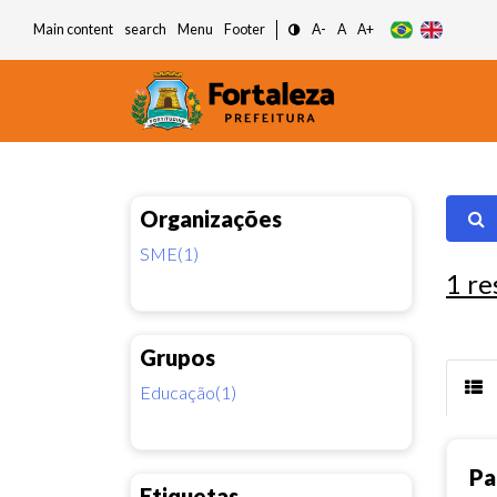
Main content
search
Menu
Footer
A-
A
A+
Organizações
SME(1)
1
re
Grupos
Educação(1)
Pa
Etiquetas