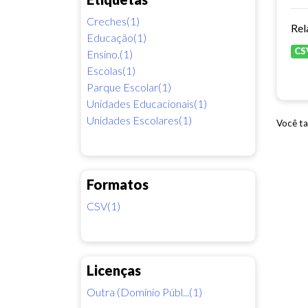
Creches(1)
Rel
Educação(1)
CS
Ensino.(1)
Escolas(1)
Parque Escolar(1)
Unidades Educacionais(1)
Unidades Escolares(1)
Você ta
Formatos
CSV(1)
Licenças
Outra (Domínio Públ...(1)