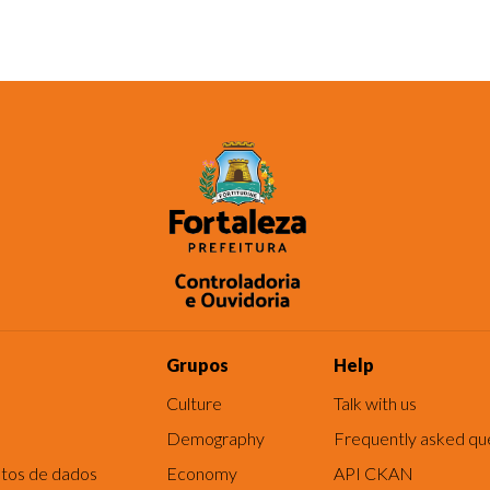
Grupos
Help
Culture
Talk with us
Demography
Frequently asked qu
tos de dados
Economy
API CKAN