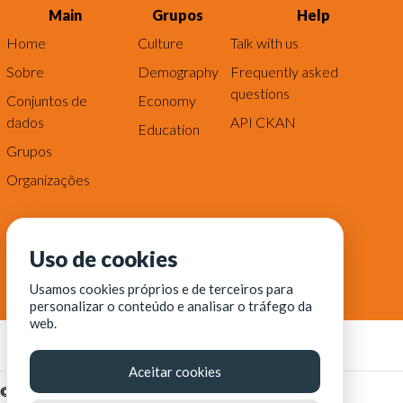
Main
Grupos
Help
Home
Culture
Talk with us
Sobre
Demography
Frequently asked
questions
Conjuntos de
Economy
dados
API CKAN
Education
Grupos
Organizações
Uso de cookies
Usamos cookies próprios e de terceiros para
personalizar o conteúdo e analisar o tráfego da
web.
Aceitar cookies
© Fortaleza Digital || CITINOVA - Fundação de Ciência,