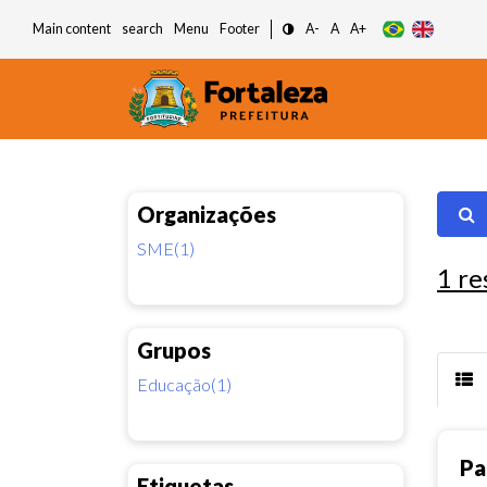
Main content
search
Menu
Footer
A-
A
A+
Organizações
SME(1)
1
re
Grupos
Educação(1)
Pa
Etiquetas