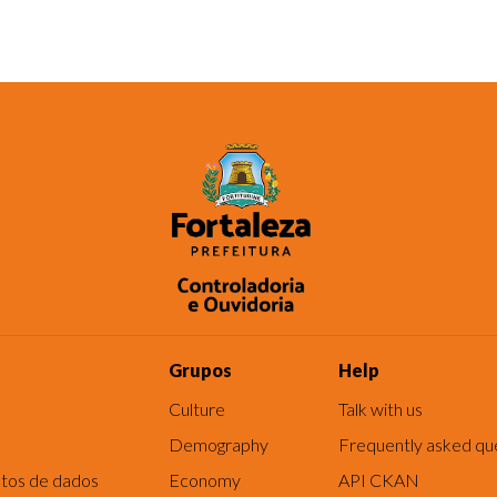
Grupos
Help
Culture
Talk with us
Demography
Frequently asked qu
tos de dados
Economy
API CKAN