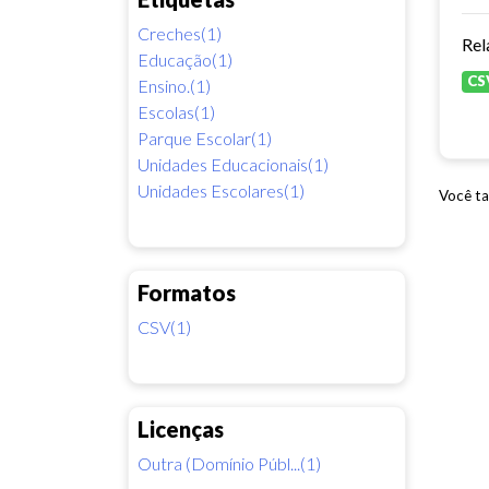
Creches(1)
Rel
Educação(1)
CS
Ensino.(1)
Escolas(1)
Parque Escolar(1)
Unidades Educacionais(1)
Unidades Escolares(1)
Você ta
Formatos
CSV(1)
Licenças
Outra (Domínio Públ...(1)