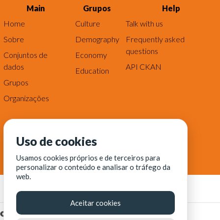
Main
Grupos
Help
Home
Culture
Talk with us
Sobre
Demography
Frequently asked
questions
Conjuntos de
Economy
dados
API CKAN
Education
Grupos
Organizações
Uso de cookies
Usamos cookies próprios e de terceiros para
personalizar o conteúdo e analisar o tráfego da
web.
Aceitar cookies
© Fortaleza Digital || CITINOVA - Fundação de Ciência,