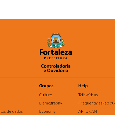
Grupos
Help
Culture
Talk with us
Demography
Frequently asked qu
tos de dados
Economy
API CKAN