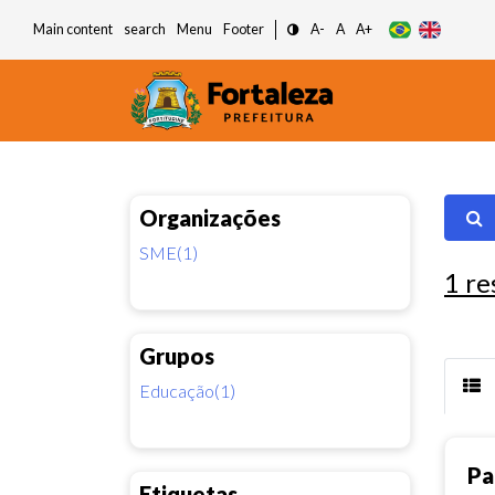
Main content
search
Menu
Footer
A-
A
A+
Organizações
SME(1)
1
re
Grupos
Educação(1)
Pa
Etiquetas