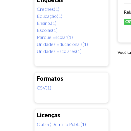
Creches(1)
Rel
Educação(1)
CS
Ensino.(1)
Escolas(1)
Parque Escolar(1)
Unidades Educacionais(1)
Unidades Escolares(1)
Você ta
Formatos
CSV(1)
Licenças
Outra (Domínio Públ...(1)