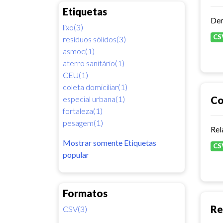
Etiquetas
Dem
lixo(3)
CS
resíduos sólidos(3)
asmoc(1)
aterro sanitário(1)
CEU(1)
coleta domiciliar(1)
especial urbana(1)
Co
fortaleza(1)
pesagem(1)
Rel
Mostrar somente Etiquetas
CS
popular
Formatos
Re
CSV(3)