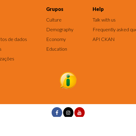
Grupos
Help
Culture
Talk with us
Demography
Frequently asked qu
tos de dados
Economy
API CKAN
s
Education
izações
ncia, Tecnologia e Inovação de Fortaleza - Rua dos Tremembés, 02