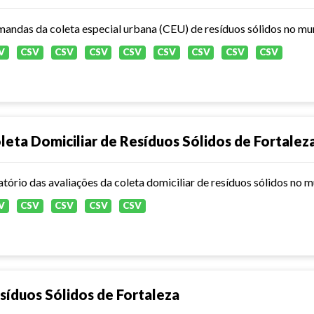
andas da coleta especial urbana (CEU) de resíduos sólidos no mun
V
CSV
CSV
CSV
CSV
CSV
CSV
CSV
CSV
leta Domiciliar de Resíduos Sólidos de Fortalez
atório das avaliações da coleta domiciliar de resíduos sólidos no 
V
CSV
CSV
CSV
CSV
síduos Sólidos de Fortaleza