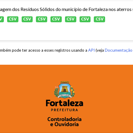
agem dos Resíduos Sólidos do município de Fortaleza nos aterros s
V
CSV
CSV
CSV
CSV
CSV
CSV
CSV
mbém pode ter acesso a esses registros usando a
API
(veja
Documentação 