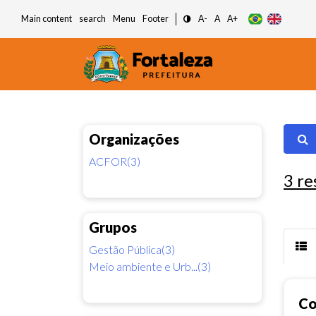
Main content
search
Menu
Footer
A-
A
A+
Organizações
ACFOR(3)
3
re
Grupos
Gestão Pública(3)
Meio ambiente e Urb...(3)
Co