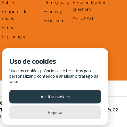
Sobre
Demography
Frequently asked
questions
Conjuntos de
Economy
dados
API CKAN
Education
Grupos
Organizações
Uso de cookies
Usamos cookies próprios e de terceiros para
personalizar o conteúdo e analisar o tráfego da
web.
Aceitar cookies
© Fortaleza Digital || CITINOVA - Fundação de Ciência,
Tecnologia e Inovação de Fortaleza - Rua dos Tremembés, 02 -
Rejeitar
Praia de Iracema - Fortaleza-CE