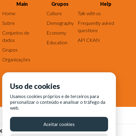
Main
Grupos
Help
Home
Culture
Talk with us
Sobre
Demography
Frequently asked
questions
Conjuntos de
Economy
dados
API CKAN
Education
Grupos
Organizações
Uso de cookies
Usamos cookies próprios e de terceiros para
personalizar o conteúdo e analisar o tráfego da
web.
Aceitar cookies
© Fortaleza Digital || CITINOVA - Fundação de Ciência,