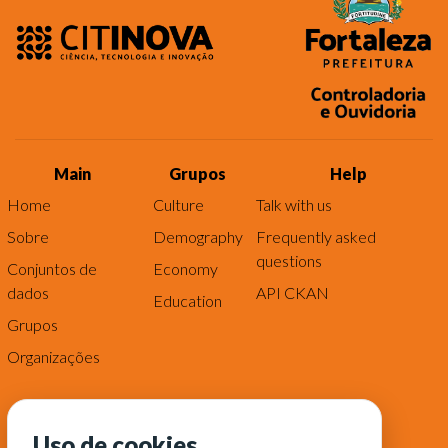
Main
Grupos
Help
Home
Culture
Talk with us
Sobre
Demography
Frequently asked
questions
Conjuntos de
Economy
dados
API CKAN
Education
Grupos
Organizações
Uso de cookies