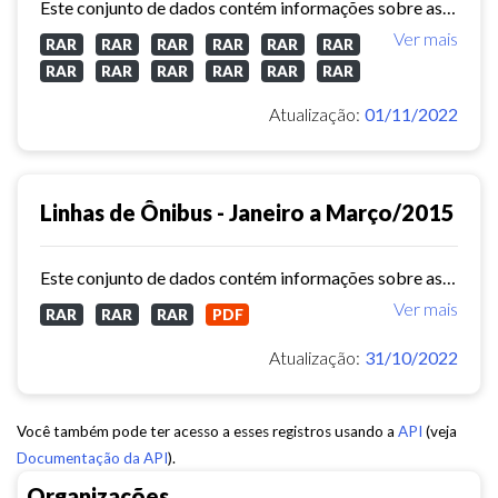
Este conjunto de dados contém informações sobre as linhas da rede urbana de ônibus do município de Fortaleza no ano de 2014.
Ver mais
RAR
RAR
RAR
RAR
RAR
RAR
RAR
RAR
RAR
RAR
RAR
RAR
Atualização:
01/11/2022
Linhas de Ônibus - Janeiro a Março/2015
Este conjunto de dados contém informações sobre as linhas da rede urbana de ônibus do município de Fortaleza no ano de 2015.
Ver mais
RAR
RAR
RAR
PDF
Atualização:
31/10/2022
Você também pode ter acesso a esses registros usando a
API
(veja
Documentação da API
).
Organizações