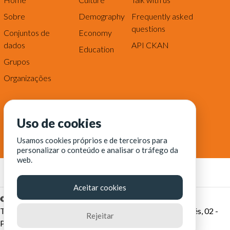
Sobre
Demography
Frequently asked
questions
Conjuntos de
Economy
dados
API CKAN
Education
Grupos
Organizações
Uso de cookies
Usamos cookies próprios e de terceiros para
personalizar o conteúdo e analisar o tráfego da
web.
Aceitar cookies
© Fortaleza Digital || CITINOVA - Fundação de Ciência,
Tecnologia e Inovação de Fortaleza - Rua dos Tremembés, 02 -
Rejeitar
Praia de Iracema - Fortaleza-CE