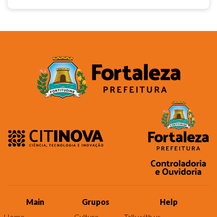
Main
Grupos
Help
Home
Culture
Talk with us