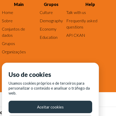
Main
Grupos
Help
Home
Culture
Talk with us
Sobre
Demography
Frequently asked
questions
Conjuntos de
Economy
dados
API CKAN
Education
Grupos
Organizações
Uso de cookies
Usamos cookies próprios e de terceiros para
personalizar o conteúdo e analisar o tráfego da
web.
Aceitar cookies
© Fortaleza Digital || CITINOVA - Fundação de Ciência,