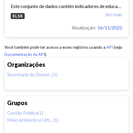
Este conjunto de dados contém indicadores de educação, longevidade e renda para cada bairro de Fortaleza. Esses três indicadores juntos formam o Indice de Desenvolvimento Humano...
Ver mais
XLSX
Atualização:
16/11/2022
Você também pode ter acesso a esses registros usando a
API
(veja
Documentação da API
).
Organizações
Secretaria de Desen...(1)
Grupos
Gestão Pública(1)
Meio ambiente e Urb...(1)