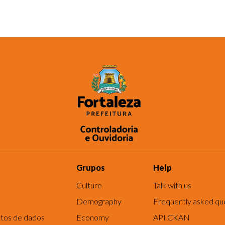
Grupos
Help
Culture
Talk with us
Demography
Frequently asked qu
tos de dados
Economy
API CKAN