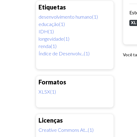
Etiquetas
desenvolvimento humano(1)
XL
educação(1)
IDH(1)
longevidade(1)
renda(1)
Índice de Desenvolv...(1)
Você ta
Formatos
XLSX(1)
Licenças
Creative Commons At...(1)