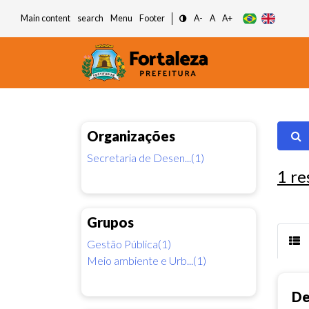
Main content
search
Menu
Footer
A-
A
A+
Organizações
Secretaria de Desen...(1)
1
re
Grupos
Gestão Pública(1)
Meio ambiente e Urb...(1)
De