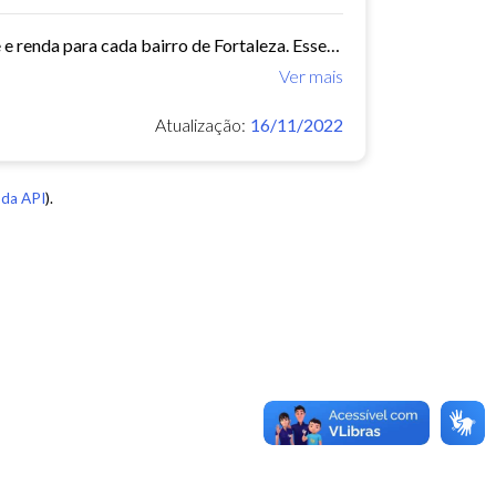
Este conjunto de dados contém indicadores de educação, longevidade e renda para cada bairro de Fortaleza. Esses três indicadores juntos formam o Indice de Desenvolvimento Humano...
Ver mais
Atualização:
16/11/2022
da API
).