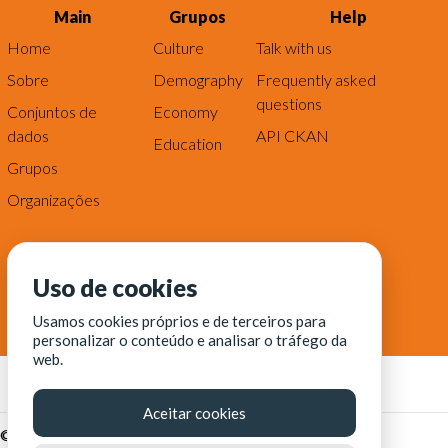
Main
Grupos
Help
Home
Culture
Talk with us
Sobre
Demography
Frequently asked
questions
Conjuntos de
Economy
dados
API CKAN
Education
Grupos
Organizações
Uso de cookies
Usamos cookies próprios e de terceiros para
personalizar o conteúdo e analisar o tráfego da
web.
Aceitar cookies
© Fortaleza Digital || CITINOVA - Fundação de Ciência,