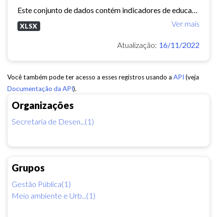
Este conjunto de dados contém indicadores de educação, longevidade e renda para cada bairro de Fortaleza. Esses três indicadores juntos formam o Indice de Desenvolvimento Humano...
Ver mais
XLSX
Atualização:
16/11/2022
Você também pode ter acesso a esses registros usando a
API
(veja
Documentação da API
).
Organizações
Secretaria de Desen...(1)
Grupos
Gestão Pública(1)
Meio ambiente e Urb...(1)