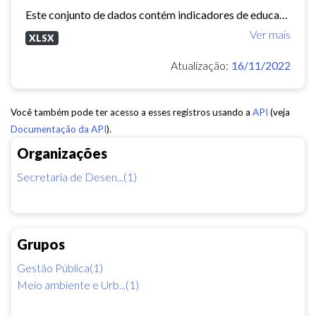
Este conjunto de dados contém indicadores de educação, longevidade e renda para cada bairro de Fortaleza. Esses três indicadores juntos formam o Indice de Desenvolvimento Humano...
Ver mais
XLSX
Atualização:
16/11/2022
Você também pode ter acesso a esses registros usando a
API
(veja
Documentação da API
).
Organizações
Secretaria de Desen...(1)
Grupos
Gestão Pública(1)
Meio ambiente e Urb...(1)