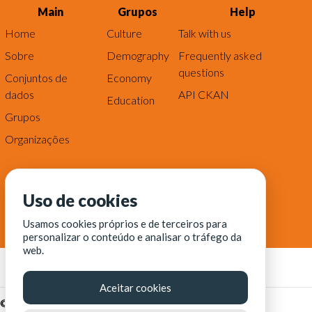
Main
Grupos
Help
Home
Culture
Talk with us
Sobre
Demography
Frequently asked
questions
Conjuntos de
Economy
dados
API CKAN
Education
Grupos
Organizações
Uso de cookies
Usamos cookies próprios e de terceiros para
personalizar o conteúdo e analisar o tráfego da
web.
Aceitar cookies
© Fortaleza Digital || CITINOVA - Fundação de Ciência,