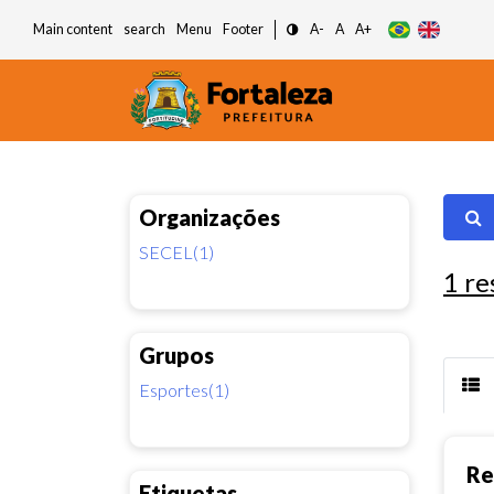
Main content
search
Menu
Footer
A-
A
A+
Organizações
SECEL(1)
1
re
Grupos
Esportes(1)
Re
Etiquetas