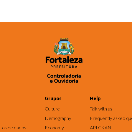
Grupos
Help
Culture
Talk with us
Demography
Frequently asked qu
tos de dados
Economy
API CKAN