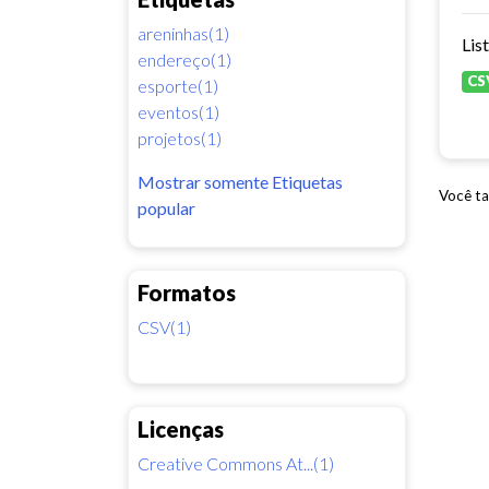
areninhas(1)
Lis
endereço(1)
CS
esporte(1)
eventos(1)
projetos(1)
Mostrar somente Etiquetas
Você ta
popular
Formatos
CSV(1)
Licenças
Creative Commons At...(1)