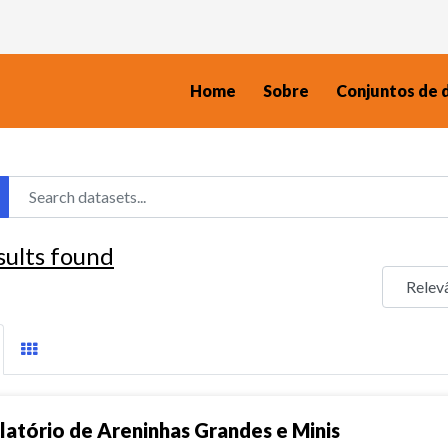
Home
Sobre
Conjuntos de 
sults found
latório de Areninhas Grandes e Minis