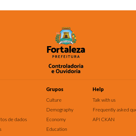
Grupos
Help
Culture
Talk with us
Demography
Frequently asked qu
tos de dados
Economy
API CKAN
s
Education