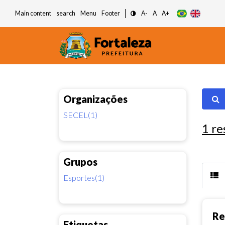
Main content
search
Menu
Footer
A-
A
A+
Organizações
SECEL(1)
1
re
Grupos
Esportes(1)
Re
Etiquetas