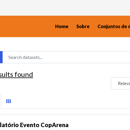
Home
Sobre
Conjuntos de 
sults found
latório Evento CopArena