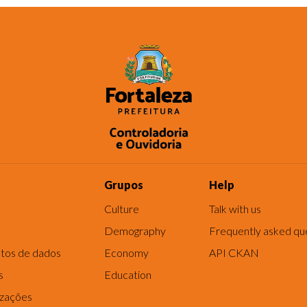
Grupos
Help
Culture
Talk with us
Demography
Frequently asked qu
tos de dados
Economy
API CKAN
s
Education
izações