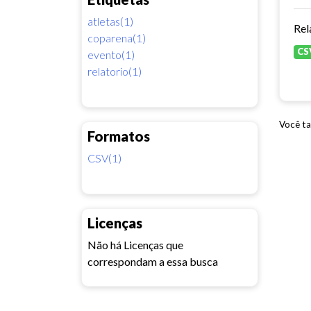
atletas(1)
Rel
coparena(1)
CS
evento(1)
relatorio(1)
Você ta
Formatos
CSV(1)
Licenças
Não há Licenças que
correspondam a essa busca