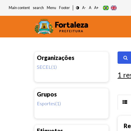
Main content
search
Menu
Footer
A-
A
A+
Organizações
SECEL(1)
1
re
Grupos
Esportes(1)
Re
Etiquetas