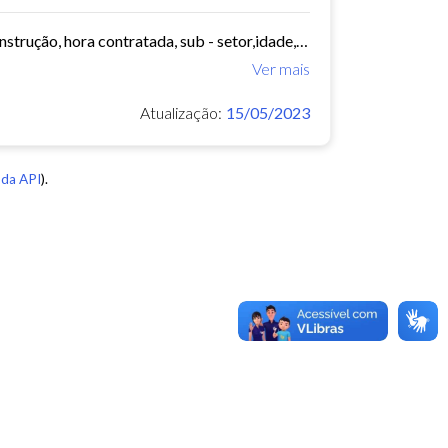
Ano, mês, uf, município, bairro, ocupação, classe, sub - classe, grau de instrução, hora contratada, sub - setor,idade, salário, meses trabalhados, estabelecimento, tipo...
Ver mais
Atualização:
15/05/2023
da API
).