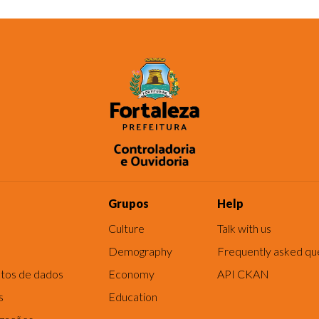
Grupos
Help
Culture
Talk with us
Demography
Frequently asked qu
tos de dados
Economy
API CKAN
s
Education