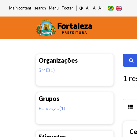
Main content
search
Menu
Footer
A-
A
A+
Organizações
SME(1)
1
re
Grupos
Educação(1)
Ce
Etiquetas