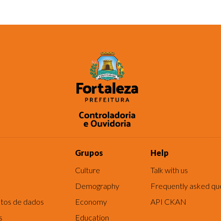
Grupos
Help
Culture
Talk with us
Demography
Frequently asked qu
tos de dados
Economy
API CKAN
s
Education