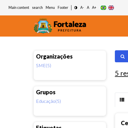
Main content
search
Menu
Footer
A-
A
A+
Organizações
SME(5)
5
re
Grupos
Educação(5)
Ce
Etiquetas