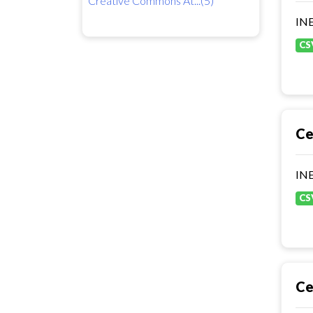
Creative Commons At...(5)
INE
CS
Ce
INE
CS
Ce