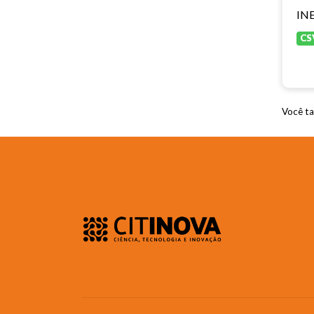
INE
CS
Você ta