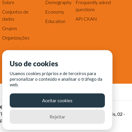
Sobre
Demography
Frequently asked
questions
Conjuntos de
Economy
dados
API CKAN
Education
Grupos
Organizações
Uso de cookies
Usamos cookies próprios e de terceiros para
personalizar o conteúdo e analisar o tráfego da
web.
Aceitar cookies
© Fortaleza Digital || CITINOVA - Fundação de Ciência,
Tecnologia e Inovação de Fortaleza - Rua dos Tremembés, 02 -
Rejeitar
Praia de Iracema - Fortaleza-CE