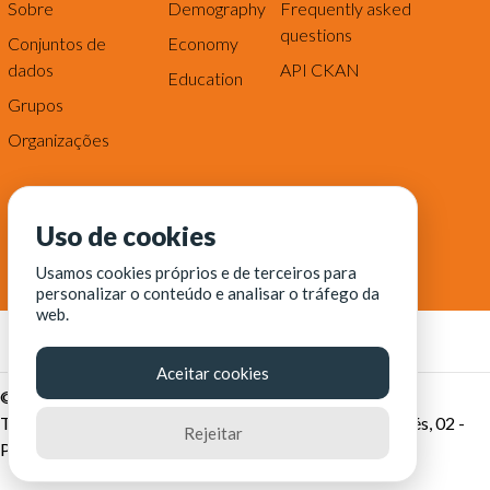
Sobre
Demography
Frequently asked
questions
Conjuntos de
Economy
dados
API CKAN
Education
Grupos
Organizações
Uso de cookies
Usamos cookies próprios e de terceiros para
personalizar o conteúdo e analisar o tráfego da
web.
Aceitar cookies
© Fortaleza Digital || CITINOVA - Fundação de Ciência,
Tecnologia e Inovação de Fortaleza - Rua dos Tremembés, 02 -
Rejeitar
Praia de Iracema - Fortaleza-CE